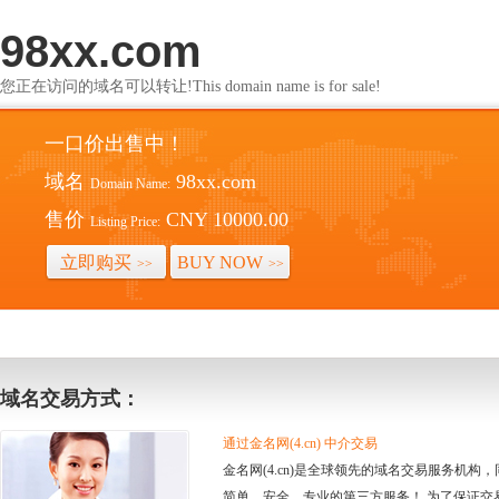
98xx.com
您正在访问的域名可以转让!This domain name is for sale!
一口价出售中！
域名
98xx.com
Domain Name:
售价
CNY 10000.00
Listing Price:
立即购买
BUY NOW
>>
>>
域名交易方式：
通过金名网(4.cn) 中介交易
金名网(4.cn)是全球领先的域名交易服务机
简单、安全、专业的第三方服务！ 为了保证交