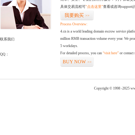
具体交易流程可
“点击这里”
查看或咨询support@
我要购买
>>
Process Overview:
4.cn is a world leading domain escrow service plat
million RMB transaction volume every year. We promi
联系我们
5 workdays.
For detailed process, you can
“visit here”
or contact
QQ：
BUY NOW
>>
Copyright © 1998 -2025 ww